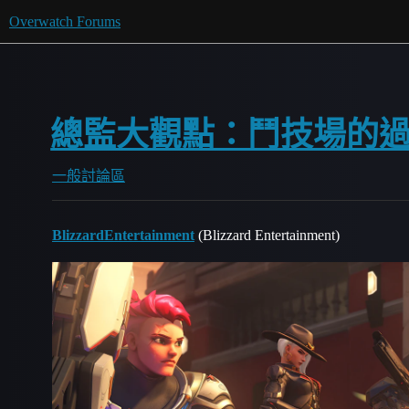
Overwatch Forums
總監大觀點：鬥技場的
一般討論區
BlizzardEntertainment
(Blizzard Entertainment)