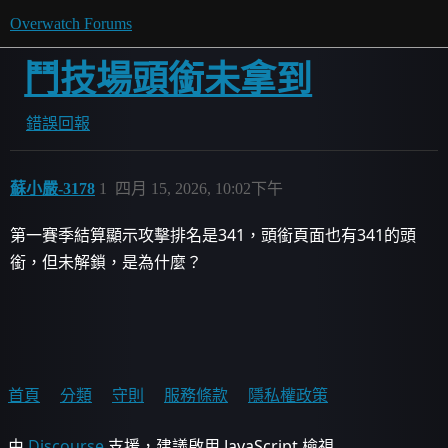
Overwatch Forums
鬥技場頭銜未拿到
錯誤回報
蘇小嚴-3178
1
四月 15, 2026, 10:02下午
第一賽季結算顯示攻擊排名是341，頭銜頁面也有341的頭
銜，但未解鎖，是為什麼？
首頁
分類
守則
服務條款
隱私權政策
由
Discourse
支援，建議啟用 JavaScript 檢視