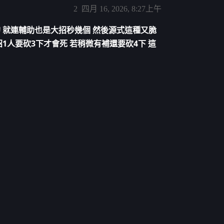
2
四月 16, 2026, 8:27上午
 就連輔助也是大招秒幾個 然後源式這種又脆
1人要砍3下才會死 若稍微有補還要砍4下 這