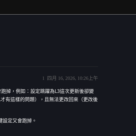
1
四月 16, 2026, 10:26上午
會跑掉，例如：設定跳躍為L3這次更新後卻變
色才有這樣的問題），且無法更改回來（更改後
鍵設定又會跑掉。